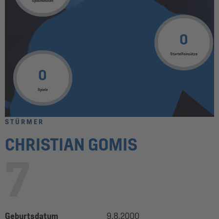
Spielminuten
0
Startelfeinsätze
0
Spiele
STÜRMER
CHRISTIAN GOMIS
7
Geburtsdatum
9.8.2000