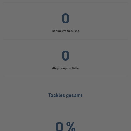
0
Geblockte Schüsse
0
Abgefangene Bälle
Tackles gesamt
0 %