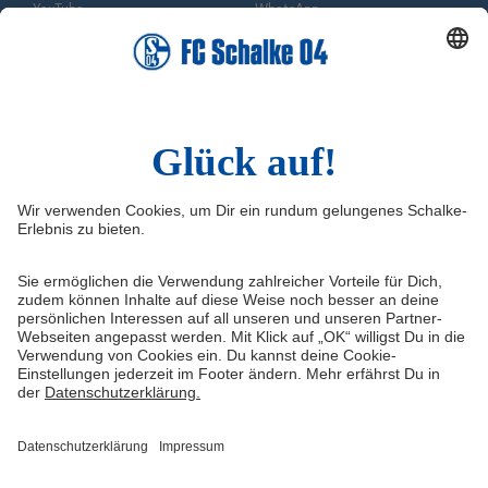
YouTube
WhatsApp
TikTok
Sina Weibo
LinkedIn
Infos
Quicklinks
Impressum
Shop
Service & Kontakt
Tickets
FAQ
S04TV
Erklärung zur Barrierefreiheit
VELTINS-Arena
Medienportal
Knappenschmiede
Datenschutz
ERWIN buchen
Haftungsausschluss
Cookie-Einstellungen