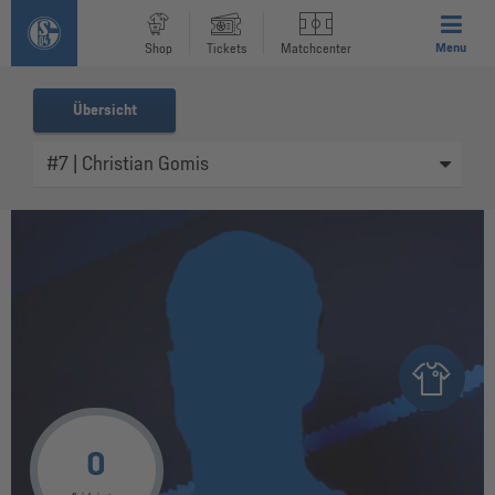
Menu
Shop
Tickets
Matchcenter
Übersicht
0