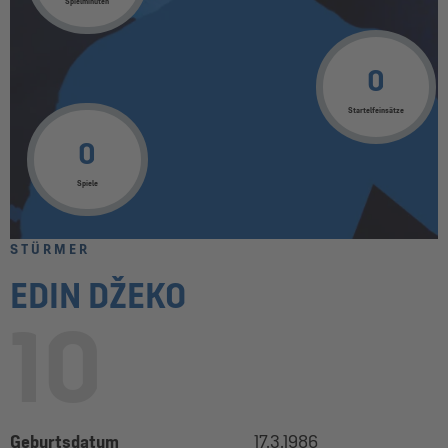
Spielminuten
0
Startelfeinsätze
0
Spiele
STÜRMER
EDIN DŽEKO
10
Geburtsdatum
17.3.1986