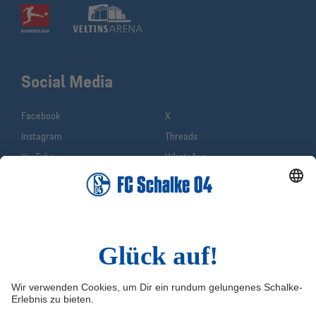
Social Media
Facebook
X
Instagram
Threads
YouTube
WhatsApp
TikTok
Sina Weibo
LinkedIn
Infos
Quicklinks
Impressum
Shop
Service & Kontakt
Tickets
FAQ
S04TV