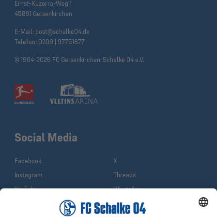
Ernst-Kuzorra-Weg 1
45891 Gelsenkirchen
E-Mail:
post@schalke04.de
Telefon:
0209 | 97751877
© 1904-2026 FC Gelsenkirchen-Schalke 04 e.V.
Social Media
Facebook
X
Instagram
Threads
YouTube
WhatsApp
TikTok
Sina Weibo