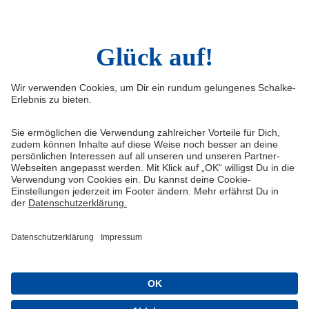
LinkedIn
Infos
Quicklinks
Impressum
Shop
Service & Kontakt
Tickets
FAQ
S04TV
Erklärung zur Barrierefreiheit
VELTINS-Arena
Medienportal
Knappenschmiede
Datenschutz
ERWIN buchen
Haftungsausschluss
Cookie-Einstellungen