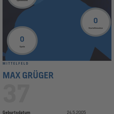
Spielminuten
0
Startelfeinsätze
0
Spiele
MITTELFELD
MAX GRÜGER
37
Geburtsdatum
24.5.2005