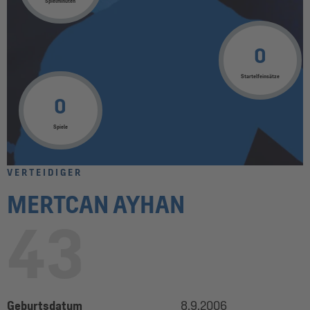
Spielminuten
0
Startelfeinsätze
0
Spiele
VERTEIDIGER
MERTCAN AYHAN
43
Geburtsdatum
8.9.2006