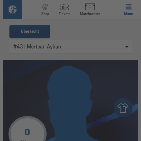
Menu
Shop
Tickets
Matchcenter
Übersicht
0