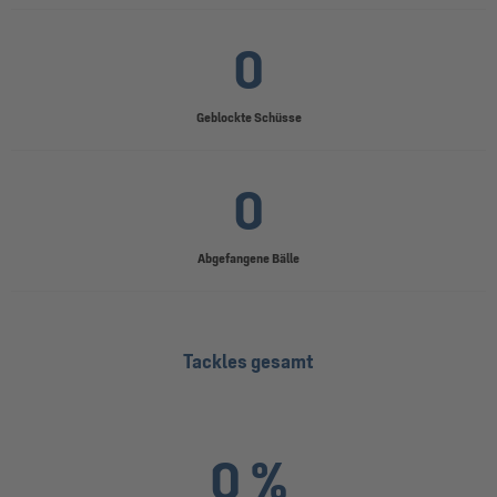
0
Geblockte Schüsse
0
Abgefangene Bälle
Tackles gesamt
0 %