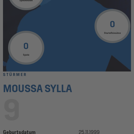
Spielminuten
0
Startelfeinsätze
0
Spiele
STÜRMER
MOUSSA SYLLA
9
Geburtsdatum
25.11.1999