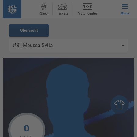
Menu
Shop
Tickets
Matchcenter
Übersicht
0