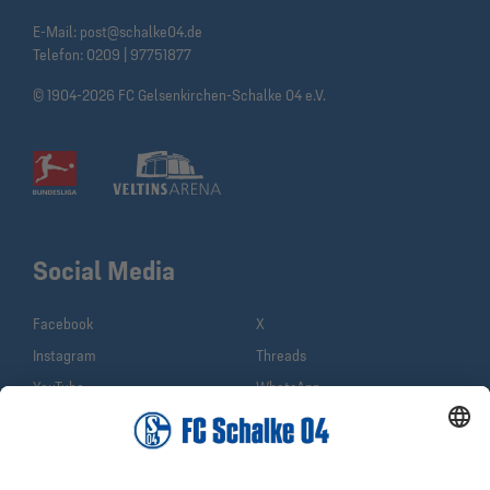
E-Mail:
post@schalke04.de
Telefon:
0209 | 97751877
© 1904-2026 FC Gelsenkirchen-Schalke 04 e.V.
Social Media
Facebook
X
Instagram
Threads
YouTube
WhatsApp
TikTok
Sina Weibo
LinkedIn