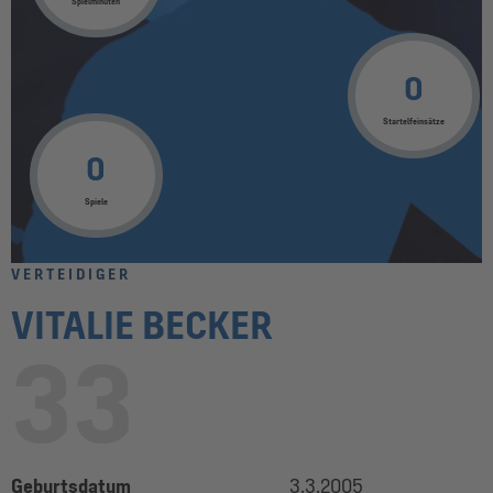
Spielminuten
0
Startelfeinsätze
0
Spiele
VERTEIDIGER
VITALIE BECKER
33
Geburtsdatum
3.3.2005