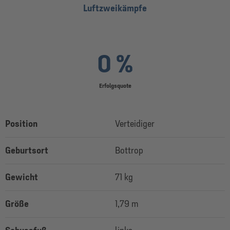
Luftzweikämpfe
0 %
Erfolgsquote
Position
Verteidiger
Geburtsort
Bottrop
Gewicht
71 kg
Größe
1,79 m