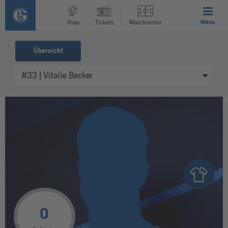
Menu
Shop
Tickets
Matchcenter
Übersicht
0