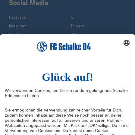
Social Media
Facebook
X
Instagram
Threads
YouTube
WhatsApp
TikTok
Sina Weibo
LinkedIn
Infos
Quicklinks
Impressum
Shop
Service & Kontakt
Tickets
FAQ
S04TV
Erklärung zur Barrierefreiheit
VELTINS-Arena
Medienportal
Knappenschmiede
Datenschutz
ERWIN buchen