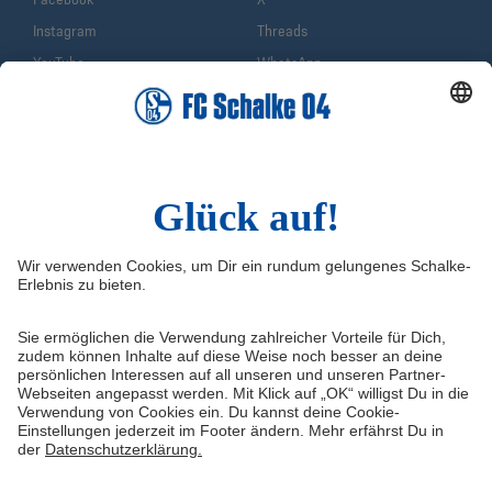
Instagram
Threads
YouTube
WhatsApp
TikTok
Sina Weibo
LinkedIn
Infos
Quicklinks
Impressum
Shop
Service & Kontakt
Tickets
FAQ
S04TV
Erklärung zur Barrierefreiheit
VELTINS-Arena
Medienportal
Knappenschmiede
Datenschutz
ERWIN buchen
Haftungsausschluss
Cookie-Einstellungen