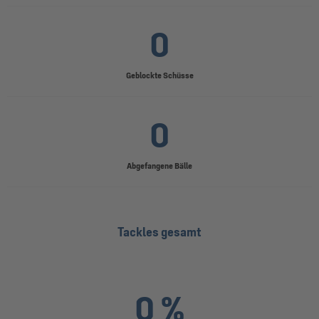
0
Geblockte Schüsse
0
Abgefangene Bälle
Tackles gesamt
0 %