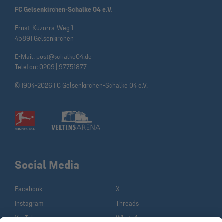
FC Gelsenkirchen-Schalke 04 e.V.
Ernst-Kuzorra-Weg 1
45891 Gelsenkirchen
E-Mail:
post@schalke04.de
Telefon:
0209 | 97751877
© 1904-2026 FC Gelsenkirchen-Schalke 04 e.V.
Social Media
Facebook
X
Instagram
Threads
YouTube
WhatsApp