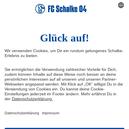
TikTok
Sina Weibo
LinkedIn
Infos
Quicklinks
Impressum
Shop
Service & Kontakt
Tickets
FAQ
S04TV
Erklärung zur Barrierefreiheit
VELTINS-Arena
Medienportal
Knappenschmiede
Datenschutz
ERWIN buchen
Haftungsausschluss
Cookie-Einstellungen