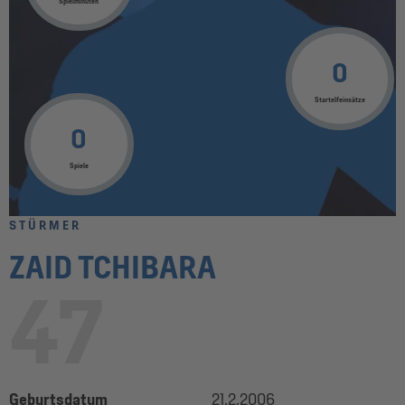
Spielminuten
0
Startelfeinsätze
0
Spiele
STÜRMER
ZAID TCHIBARA
47
Geburtsdatum
21.2.2006