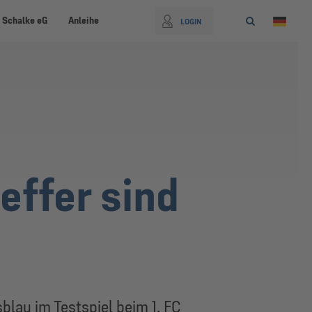
 Schalke eG
Anleihe
LOGIN
effer sind
lau im Testspiel beim 1. FC