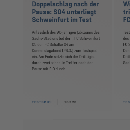
Doppelschlag nach der
Wi
Pause: S04 unterliegt
tr
Schweinfurt im Test
FC
Anlässlich des 90-jährigen Jubiläums des
Tes
Sachs-Stadions lud der 1. FC Schweinfurt
des 
05 den FC Schalke 04 am
FC S
Donnerstagabend (26.3.) zum Testspiel
Don
ein. Am Ende setzte sich der Drittligist
Drit
durch zwei schnelle Treffer nach der
Sac
Pause mit 2:0 durch.
TESTSPIEL
26.3.26
TES