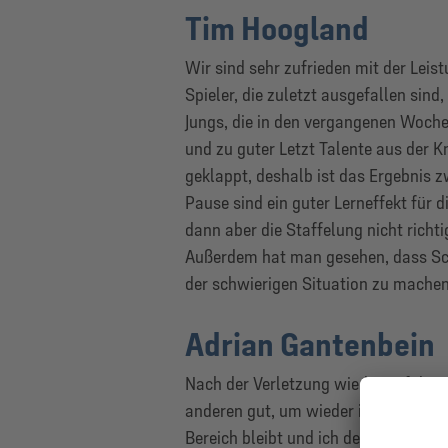
Tim Hoogland
Wir sind sehr zufrieden mit der Leistu
Spieler, die zuletzt ausgefallen sin
Jungs, die in den vergangenen Woche
und zu guter Letzt Talente aus der 
geklappt, deshalb ist das Ergebnis z
Pause sind ein guter Lerneffekt für d
dann aber die Staffelung nicht richti
Außerdem hat man gesehen, dass Sch
der schwierigen Situation zu machen
Adrian Gantenbein
Nach der Verletzung wieder auf dem F
anderen gut, um wieder in den Rhythm
Bereich bleibt und ich der Mannschaf