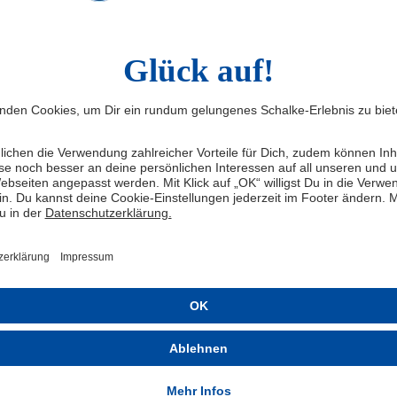
tuell passen, kann und will ich meinen Beitrag leisten.
von Beginn an auf dem Platz steht oder eingewechselt
grund. Aber der Trainer weiß, dass ich immer 100
er über eine längere Distanz auf dem Platz zu stehen
aben eine gute erste Halbzeit gespielt und waren auch
scheidenden zwei Minuten gut im Spiel. Ich selbst
phase gemeinsam mit Christian Gomis die Führung auf
in dem der Keeper aber auch stark pariert hat. Ich
werde auch in der nächsten Trainingswoche wieder alles