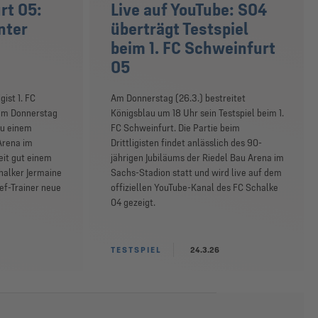
rt 05:
Live auf YouTube: S04
nter
überträgt Testspiel
beim 1. FC Schweinfurt
05
gist 1. FC
Am Donnerstag (26.3.) bestreitet
am Donnerstag
Königsblau um 18 Uhr sein Testspiel beim 1.
zu einem
FC Schweinfurt. Die Partie beim
 Arena im
Drittligisten findet anlässlich des 90-
eit gut einem
jährigen Jubiläums der Riedel Bau Arena im
halker Jermaine
Sachs-Stadion statt und wird live auf dem
ef-Trainer neue
offiziellen YouTube-Kanal des FC Schalke
04 gezeigt.
TESTSPIEL
24.3.26