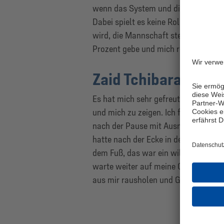
wenn das System und die Stammelf ak
Dabei spielt es keine Rolle, ob man 
wird, die Mannschaft steht im Vorder
Prozent gebe und mich reinhaue.
Zaid Tchibara
Es hat mich sehr gefreut, heute wied
und mich zu zeigen. Ich finde, wir h
nach der Pause mit Ausnahme der ent
hatte nach der Ecke in der Anfangs
dem Fuß, das war ein wilder Moment, 
warte weiter auf meine Chance und 
aus mir rausholen und Gas geben.