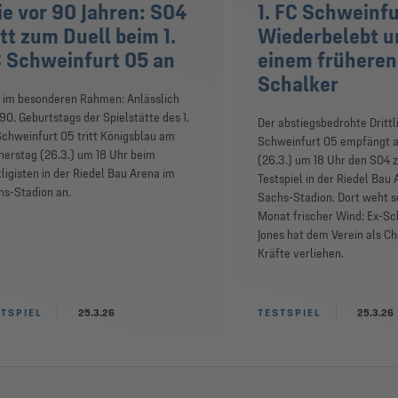
e vor 90 Jahren: S04
1. FC Schweinfu
itt zum Duell beim 1.
Wiederbelebt u
 Schweinfurt 05 an
einem früheren
Schalker
t im besonderen Rahmen: Anlässlich
90. Geburtstags der Spielstätte des 1.
Der abstiegsbedrohte Drittli
chweinfurt 05 tritt Königsblau am
Schweinfurt 05 empfängt 
nerstag (26.3.) um 18 Uhr beim
(26.3.) um 18 Uhr den S04 
tligisten in der Riedel Bau Arena im
Testspiel in der Riedel Bau
hs-Stadion an.
Sachs-Stadion. Dort weht s
Monat frischer Wind: Ex-Sc
Jones hat dem Verein als Ch
Kräfte verliehen.
TSPIEL
25.3.26
TESTSPIEL
25.3.26