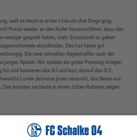
ng, weil es heute in erster Linie um drei Dinge ging:
d, mit Praxis wieder an den Kader heranzuführen, dazu den
n weniger gespielt haben, mehr Einsatzzeit zu geben
Knappenschmiede einzubinden. Das hat heute gut
weitrangig. Die zwei schnellen Gegentreffer nach der
ie jungen Spieler. Wir spielen ein gutes Pressing, kriegen
g hin und kassieren das 0:1 und kurz darauf das 0:2.
weinfurt unter Jermaine Jones versucht, das Beste aus
. Das konnten sie heute in einem tollen Rahmen zeigen.
eld zu stehen, fühlt sich gut an und tut mir und den
us zu finden. Ich hoffe, dass jetzt alles im grünen
t in den übrigen Partien noch helfen kann. Denn auch