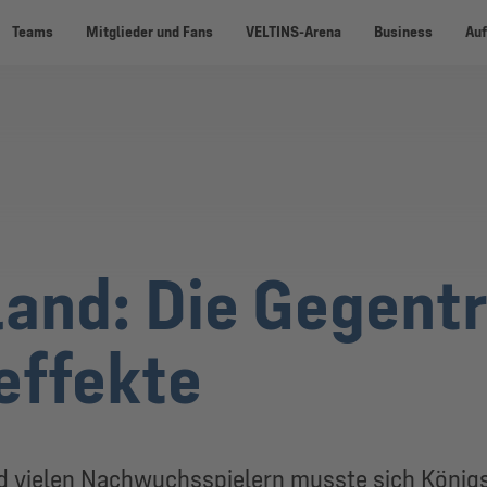
Teams
Mitglieder und Fans
VELTINS-Arena
Business
Auf
and: Die Gegentr
effekte
d vielen Nachwuchsspielern musste sich Königsb