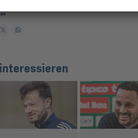
len
interessieren