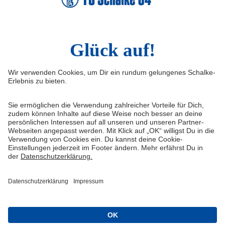
LinkedIn
Infos
Quicklinks
Impressum
Shop
Service & Kontakt
Tickets
FAQ
Schalke TV
Erklärung zur Barrierefreiheit
VELTINS-Arena
Medienportal
Knappenschmiede
Datenschutz
ERWIN buchen
Haftungsausschluss
Cookie-Einstellungen