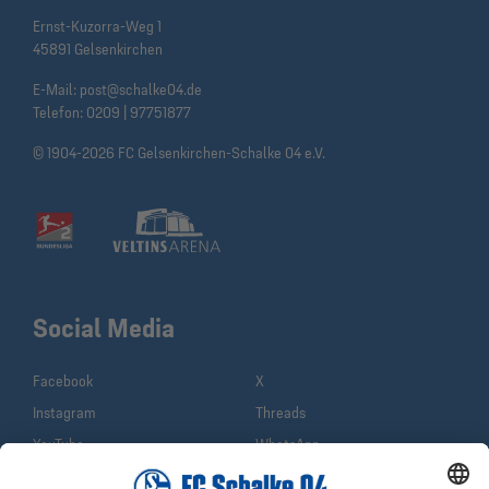
Ernst-Kuzorra-Weg 1
45891 Gelsenkirchen
E-Mail:
post@schalke04.de
Telefon:
0209 | 97751877
© 1904-2026 FC Gelsenkirchen-Schalke 04 e.V.
Social Media
Facebook
X
Instagram
Threads
YouTube
WhatsApp
TikTok
Sina Weibo