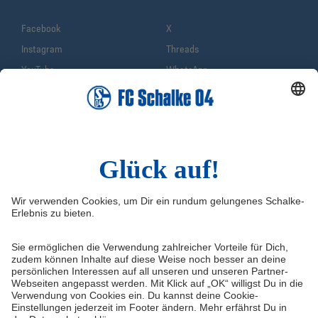
Facebook
X
Instagram
Threads
YouTube
WhatsApp
TikTok
Sina Weibo
LinkedIn
Infos
Quicklinks
Impressum
Shop
Service & Kontakt
Tickets
FAQ
Schalke TV
Erklärung zur Barrierefreiheit
VELTINS-Arena
Medienportal
Knappenschmiede
Datenschutz
ERWIN buchen
Haftungsausschluss