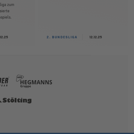
sliga zum
sierte
spiels.
.12.25
2. BUNDESLIGA
12.12.25