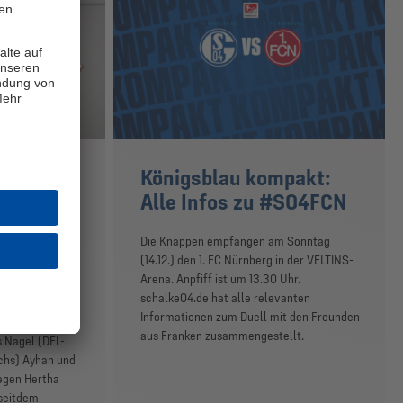
-Debüts:
Königsblau kompakt:
 und
Alle Infos zu #S04FCN
l Player
Die Knappen empfangen am Sonntag
(14.12.) den 1. FC Nürnberg in der VELTINS-
DFL) hat
Arena. Anpfiff ist um 13.30 Uhr.
 Becker nach
schalke04.de hat alle relevanten
sliga als Local
Informationen zum Duell mit den Freunden
Rahmen der
aus Franken zusammengestellt.
 Nagel (DFL-
chs) Ayhan und
gegen Hertha
 seitdem