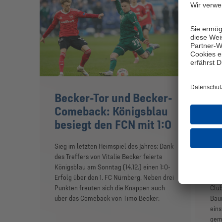
Becker-Tor und Becker-
S0
Comeback: Königsblau
re
besiegt den FCN mit 1:0
Bi
Sieg im letzten Heimspiel des Jahres: Dank
Köni
des Treffers von Vitalie Becker feierte
Nür
Königsblau am Sonntag (14.12.) einen 1:0-
vor
Erfolg über den 1. FC Nürnberg. Neben drei
Heim
Punkten freuten sich die Knappen auch
Club
über das Comeback von Timo Becker.
Bau
eins
gema