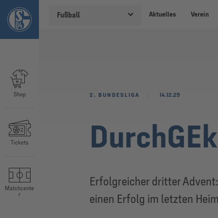
Aktuelles
Verein
Fußball
Shop
2. BUNDESLIGA
14.12.25
DurchGEkl
Tickets
Erfolgreicher dritter Adven
Matchcente
r
einen Erfolg im letzten Heims