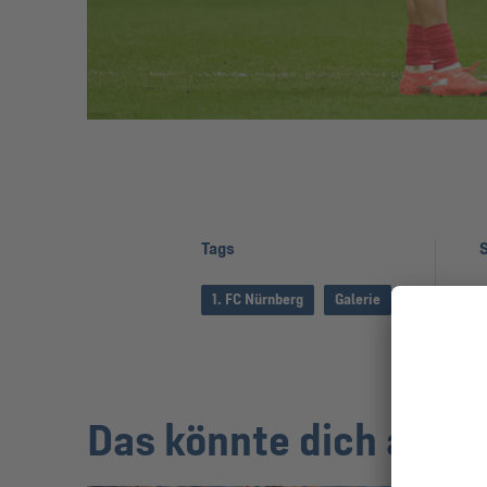
Tags
S
1. FC Nürnberg
Galerie
Das könnte dich auch 