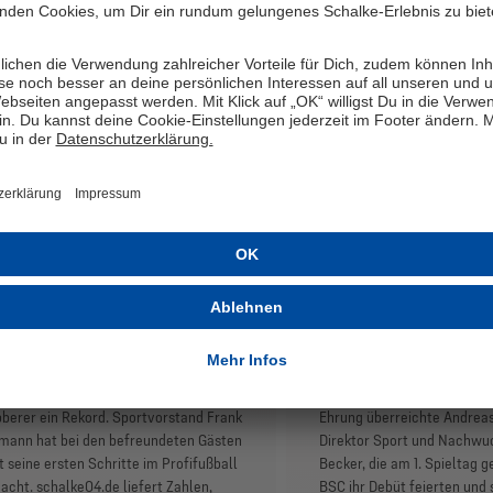
4 mit
Nach Zweitliga
kordverdächtiger
DFL ehrt Ayhan
lanz gegen Nürnberg
Becker als Loca
gsblau begrüßt mit dem 1. FC
Die Deutsche Fußball Liga (
nberg einen absoluten Lieblingsgegner
Mertcan Ayhan und Vitalie
 eigenem Publikum. Beim letzten
ihren Debüts in der 2. Bunde
spiel des Jahres 2025 winkt gegen die
Player ausgezeichnet. Im 
berer ein Rekord. Sportvorstand Frank
Ehrung überreichte Andreas
mann hat bei den befreundeten Gästen
Direktor Sport und Nachwu
t seine ersten Schritte im Profifußball
Becker, die am 1. Spieltag 
cht. schalke04.de liefert Zahlen,
BSC ihr Debüt feierten und