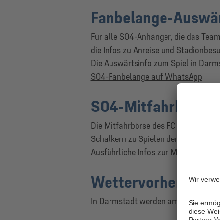
Fanbelange-Auswär
Für alle S04-Anhänger, die das Tea
die Infos zu Anreise und Stadionbe
Die Auswärtsinfo zum Spiel in Darm
S04-Fanbelange auf WhatsApp
S04-Mitfahrbörse
Die Mitfahrbörse des FC Schalke 04 
Schalkern zu Spielen der Königsblaue
Ausführliche Infos zur Mitfahrbörse
Wettervorhersage
In Darmstadt werden am Samstagabe