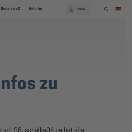
 Schalke eG
Anleihe
LOGIN
Infos zu
adt 98. schalke04.de hat alle