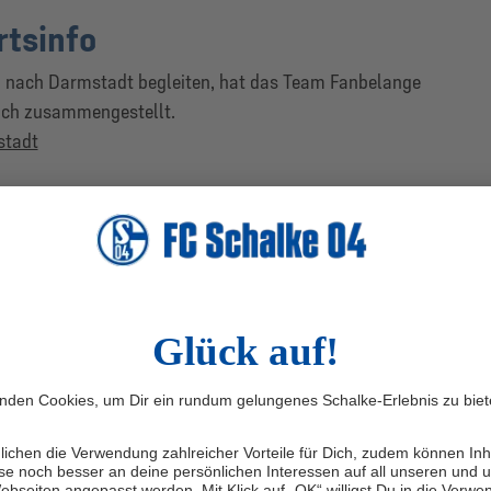
tsinfo
m nach Darmstadt begleiten, hat das Team Fanbelange
such zusammengestellt.
stadt
bietet die perfekte Gelegenheit, gemeinsam mit anderen
n zu reisen.
nd Temperaturen zwischen 7 und 9 Grad erwartet.