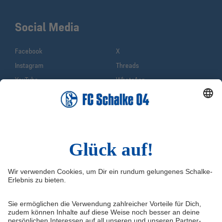
Social Media
Facebook
X
Instagram
Threads
YouTube
WhatsApp
TikTok
Sina Weibo
LinkedIn
Infos
Quicklinks
Impressum
Shop
Service & Kontakt
Tickets
FAQ
Schalke TV
Erklärung zur Barrierefreiheit
VELTINS-Arena
Medienportal
Knappenschmiede