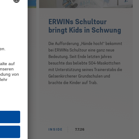
Schalke
ERWINs Schultour
u mir
bringt Kids in Schwung
erade sein
Die Aufforderung „Hände hoch!“ bekommt
ntag (5.7.)
bei ERWINs Schultour eine ganz neue
nsivmann beim
Bedeutung. Seit Ende letzten Jahres
den
besuchte das beliebte S04-Maskottchen
e sich gleich
mit Unterstützung seines Trainerstabs die
n Umfeld. „Die
Gelsenkirchener Grundschulen und
r
brachte die Kinder auf Trab.
tz für die
t: „Ich will in
eben und
ns vermittelt.“
INSIDE
7.7.26