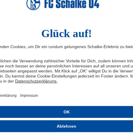
tgliederversammlung
Junior Adamu: 
26: Die
passt einfach z
hlausschusskandidaten
Für Junior Adamu beginnt g
Kapitel auf Schalke. Am Son
8. Juli 2026 findet die ordentliche
präsentierte sich der Offe
gliederversammlung des FC
Trainingsauftakt erstmals 
enkirchen-Schalke 04 e.V. statt.
königsblauen Fans und zeigt
n der Wahl von zwei Mitgliedern für
begeistert von seinem neue
Aufsichtsrat stehen ebenfalls
Stimmung ist super“, sagt e
didaten für den Wahlausschuss zur
freudestrahlend. Sein Vorsa
timmung.
kommenden Wochen steht fes
der Vorbereitung Vollgas g
umsetzen, was der Trainer u
TGLIEDER
7.7.26
AUFM PLATZ
7.7.26