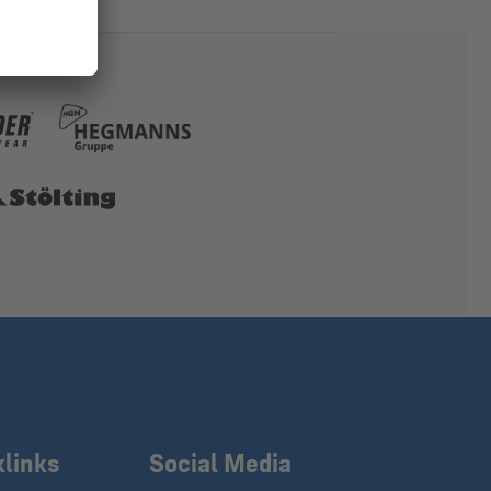
klinks
Social Media