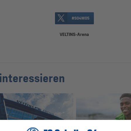
#S04M05
VELTINS-Arena
interessieren