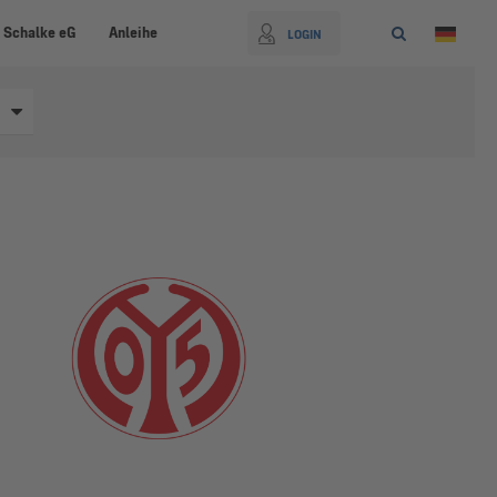
 Schalke eG
Anleihe
LOGIN