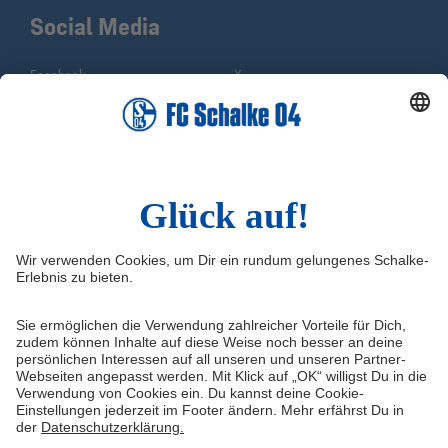
Social Media
Facebook
X
Instagram
YouTube
WhatsApp
TikTok
Sina Weibo
LinkedIn
Infos
Quicklinks
Impressum
Shop
Kontakt
Tickets
FAQ
Schalke TV
Medien/Presse
VELTINS-Arena
Datenschutz
Knappenschmiede
Haftungsausschluss
ERWIN buchen
Cookie-Einstellungen