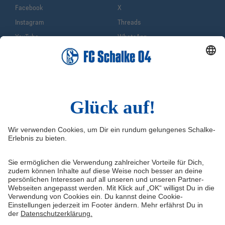
Facebook
X
Instagram
Threads
YouTube
WhatsApp
TikTok
Sina Weibo
LinkedIn
Infos
Quicklinks
Impressum
Shop
Service & Kontakt
Tickets
FAQ
S04TV
Erklärung zur Barrierefreiheit
VELTINS-Arena
Medienportal
Knappenschmiede
Datenschutz
ERWIN buchen
Haftungsausschluss
Cookie-Einstellungen