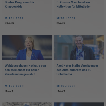
Buntes Programm für
Exklusive Merchandise-
Knappenkids
Kollektion für Mitglieder
MITGLIEDER
MITGLIEDER
30.7.26
21.7.26
Wahlausschuss: Nathalie van
Axel Hefer bleibt Vorsitzender
den Meulenhof zur neuen
des Aufsichtsrats des FC
Vorsitzenden gewählt
Schalke 04
MITGLIEDER
MITGLIEDER
18.7.26
18.7.26