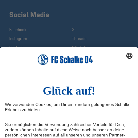
Social Media
Facebook
X
Instagram
Threads
YouTube
WhatsApp
TikTok
Sina Weibo
LinkedIn
Infos
Quicklinks
Impressum
Shop
Service & Kontakt
Tickets
FAQ
S04TV
Erklärung zur Barrierefreiheit
VELTINS-Arena
Medienportal
Knappenschmiede