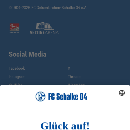
© 1904-2026 FC Gelsenkirchen-Schalke 04 e.V.
Social Media
Facebook
X
Instagram
Threads
YouTube
WhatsApp
TikTok
Sina Weibo
LinkedIn
Infos
Quicklinks