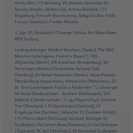
Hertha BSC, 1. FC Nürnberg, VfL Bochum, Karlsruher SC,
Dynamo Dresden, Holstein Kiel, Arminia Bielefeld, 1. FC
Magdeburg, Eintracht Braunschweig, SpVgg Greuther Fürth,
Fortuna Düsseldorf, Preußen Münster.
3. Liga: VfL Osnabrück, FC Energie Cottbus, Rot-Weiss Essen,
MSV Duisburg.
Landespokalsieger: Waldhof Mannheim (Baden), TSV 1860
München (unterlegener Finalist in Bayern*), VSG
Altglienicke (Berlin), VfB Krieschow (Brandenburg), SV
Hemelingen (Bremen) Eimsbütteler Ballspiel Club
(Hamburg), SV Wehen Wiesbaden (Hessen). Hansa Rostock
(Mecklenburg-Vorpommern), Viktoria Köln (Mittelrhein), SC
St. Tönis (unterlegener Finalist in Niederrhein**), Lüneburger
SK Hansa (Niedersachsen – Amateur-Wettbewerb), SSV
Jeddeloh II (Niedersachsen – 3. Liga/Regionalliga), Eintracht
Trier (Rheinland), 1. FC Saarbrücken (Saarland), FC
Erzgebirge Aue (Sachsen), Hallescher FC (Sachsen-Anhalt),
1. FC Phönix Lübeck (Schleswig-Holstein), Bahlinger SC
(Südbaden), TSV Schott Mainz (Südwest), FC Carl Zeiss Jena
(Thüringen), SC Verl (Westfalen), SG Sonnenhof Großaspach