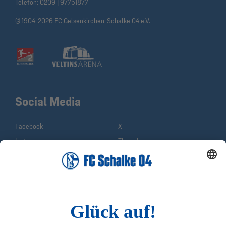
Telefon:
0209 | 97751877
© 1904-2026 FC Gelsenkirchen-Schalke 04 e.V.
Social Media
Facebook
X
Instagram
Threads
YouTube
WhatsApp
TikTok
Sina Weibo
LinkedIn
Infos
Quicklinks