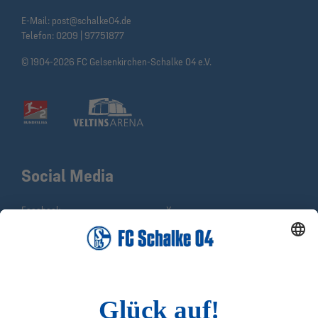
E-Mail:
post@schalke04.de
Telefon:
0209 | 97751877
© 1904-2026 FC Gelsenkirchen-Schalke 04 e.V.
Social Media
Facebook
X
Instagram
YouTube
WhatsApp
TikTok
Sina Weibo
LinkedIn
Infos
Quicklinks