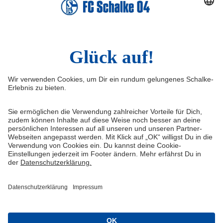
TikTok
Sina Weibo
LinkedIn
Infos
Quicklinks
Impressum
Shop
Service & Kontakt
Tickets
FAQ
Schalke TV
Erklärung zur Barrierefreiheit
VELTINS-Arena
Medienportal
Knappenschmiede
Datenschutz
ERWIN buchen
Haftungsausschluss
Cookie-Einstellungen