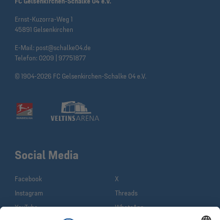
FC Gelsenkirchen-Schalke 04 e.V.
Ernst-Kuzorra-Weg 1
45891 Gelsenkirchen
E-Mail:
post@schalke04.de
Telefon:
0209 | 97751877
© 1904-2026 FC Gelsenkirchen-Schalke 04 e.V.
Social Media
Facebook
X
Instagram
Threads
YouTube
WhatsApp