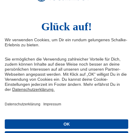
LinkedIn
Infos
Quicklinks
Impressum
Shop
Service & Kontakt
Tickets
FAQ
Schalke TV
Erklärung zur Barrierefreiheit
VELTINS-Arena
Medienportal
Knappenschmiede
Datenschutz
ERWIN buchen
Haftungsausschluss
Cookie-Einstellungen