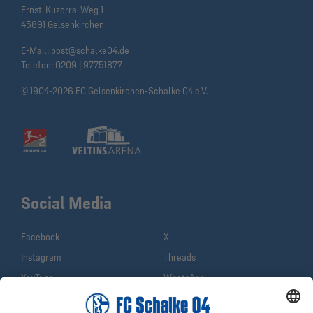
Ernst-Kuzorra-Weg 1
45891 Gelsenkirchen
E-Mail:
post@schalke04.de
Telefon:
0209 | 97751877
© 1904-2026 FC Gelsenkirchen-Schalke 04 e.V.
Social Media
Facebook
X
Instagram
Threads
YouTube
WhatsApp
TikTok
Sina Weibo