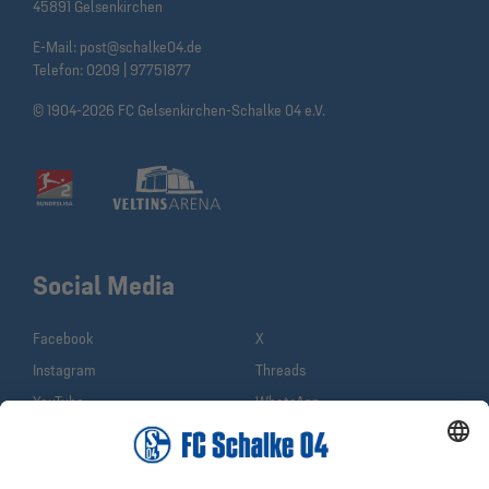
45891 Gelsenkirchen
E-Mail:
post@schalke04.de
Telefon:
0209 | 97751877
© 1904-2026 FC Gelsenkirchen-Schalke 04 e.V.
Social Media
Facebook
X
Instagram
Threads
YouTube
WhatsApp
TikTok
Sina Weibo
LinkedIn