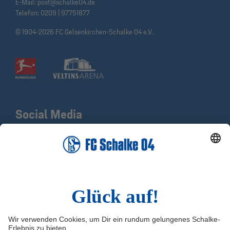
E-Mail:
post@schalke04.de
Telefon:
0209 | 97751877
© 1904-2026 FC Gelsenkirchen-Schalke 04 e.V.
Social Media
Facebook
X
Instagram
YouTube
LinkedIn
TikTok
Infos
Quicklinks
Impressum
Shop