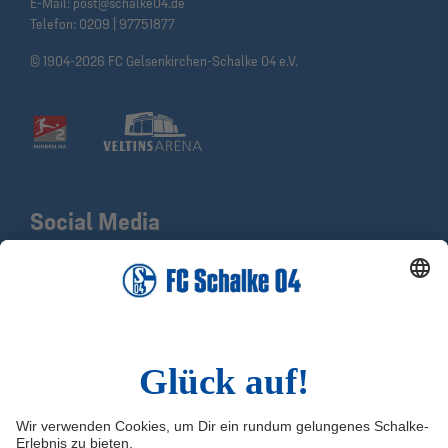
E-Mail:
post@schalke04.de
Telefon:
0209 | 97751877
© 1904-2026 FC Gelsenkirchen-Schalke 04 e.V.
Social Media
Facebook
X
Instagram
YouTube
LinkedIn
TikTok
Infos
Quicklinks
Impressum
Shop