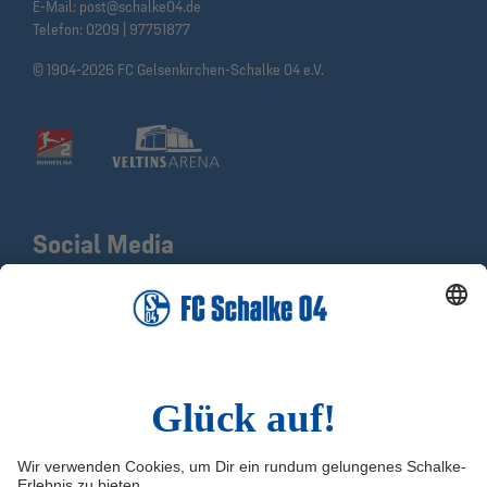
E-Mail:
post@schalke04.de
Telefon:
0209 | 97751877
© 1904-2026 FC Gelsenkirchen-Schalke 04 e.V.
Social Media
Facebook
X
Instagram
YouTube
LinkedIn
TikTok
Infos
Quicklinks
Impressum
Shop