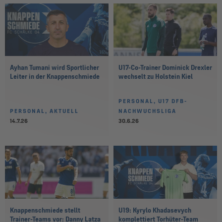
Ayhan Tumani wird Sportlicher
U17-Co-Trainer Dominick Drexler
Leiter in der Knappenschmiede
wechselt zu Holstein Kiel
PERSONAL, U17 DFB-
PERSONAL, AKTUELL
NACHWUCHSLIGA
14.7.26
30.6.26
Knappenschmiede stellt
U19: Kyrylo Khadasevych
Trainer-Teams vor: Danny Latza
komplettiert Torhüter-Team