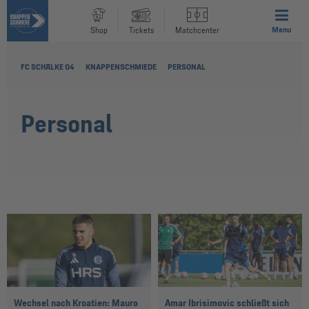
Menu
Shop
Tickets
Matchcenter
FC SCHALKE 04
KNAPPENSCHMIEDE
PERSONAL
Personal
Wechsel nach Kroatien: Mauro
Amar Ibrisimovic schließt sich