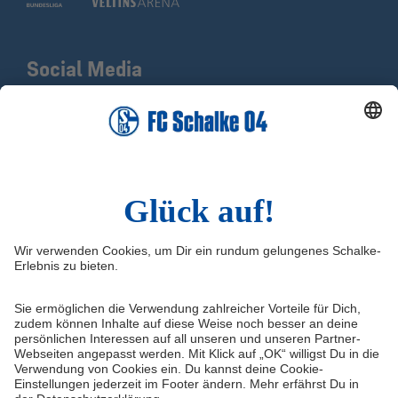
Social Media
Facebook
X
Instagram
YouTube
LinkedIn
TikTok
Infos
Quicklinks
Impressum
Shop
Kontakt
Tickets
Medienportal
schalke04.de
FAQ
Schalke TV
Datenschutz
VELTINS-Arena
Haftungsausschluss
ERWIN buchen