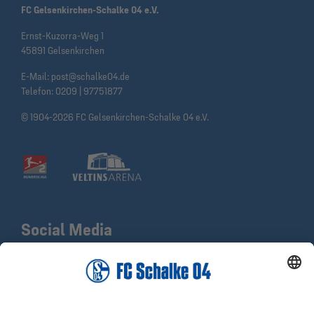
FC Gelsenkirchen-Schalke 04 e.V.
Ernst-Kuzorra-Weg 1
45891 Gelsenkirchen
E-Mail:
post@schalke04.de
Telefon:
0209 | 97751877
© 1904-2026 FC Gelsenkirchen-Schalke 04 e.V.
Social Media
Facebook
X
Instagram
YouTube
LinkedIn
TikTok