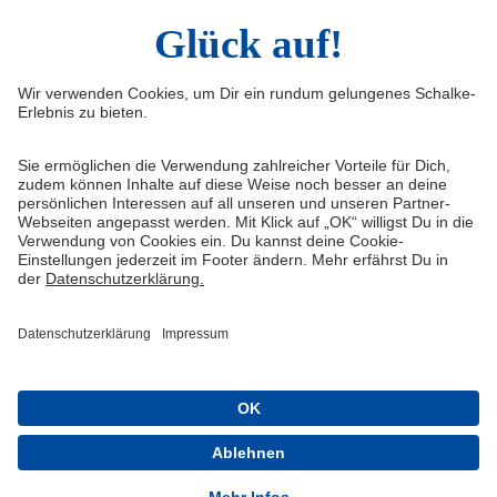
Infos
Quicklinks
Impressum
Shop
Kontakt
Tickets
Medienportal
schalke04.de
FAQ
Schalke TV
Datenschutz
VELTINS-Arena
Haftungsausschluss
ERWIN buchen
Cookie-Einstellungen
Schalke 04 - Offizielle App