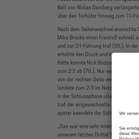
Ball von Niclas Damberg verlängerte
über den Torhüter hinweg zum 1:1-Pa
Nach dem Seitenwechsel erwischte Sc
Mika Brocks einen Freistoß schnell 
und zur 2:1-Führung traf (55.). In de
erhöhte den Druck und kam zurück in
Kette konnte Nick Bodon zunächst st
zum 2:2 ab (76.). Nur wenige Minuten
von der rechten Seite verwertete Etc
landete zum 2:3 im Netz (83.). Trot
in der Schlussphase alles auf Offens
traf der eingewechselte Alan Takoud
später beendete der Schiedsrichter di
„Das war eine sehr intensive Partie.
unserem letzten Drittel fernzuhalten