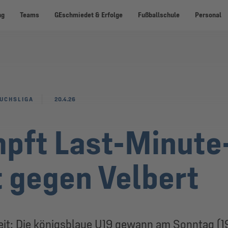
ng
Teams
GEschmiedet & Erfolge
Fußballschule
Personal
UCHSLIGA
20.4.26
pft Last-Minute
t gegen Velbert
eit: Die königsblaue U19 gewann am Sonntag (19