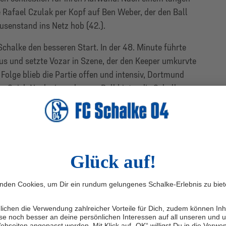
 Rafael Czulak per Kopf auf Ben Weber, der den Ball
usenstand ins Netz hob (42.).
halke den besseren Start. In der 48. Minute führte
aus und setzte Vozar in Szene, der den Keeper umkurvte
r Folge blieb die Partie offen und intensiv, Dortmund
s Spiel. Nach einem langen Ball hinter die Schalker
ark gegen Etcibasi parieren, doch Romeo Ritter staubte
 später drehten die Gastgeber die Partie: Eine Flanke
ibasi per Fallrückzieher, der Ball wurde abgefälscht und
z des Rückschlags blieben die Knappen dran und setzten
ive. Der Aufwand zahlte sich aus: In der Nachspielzeit
jou per Volley zum umjubelten 3:3-Ausgleich. Wenig
e Partie.
 Unser Ziel war es, Dortmund möglichst weit von
. Das ist uns in der ersten Halbzeit nicht permanent