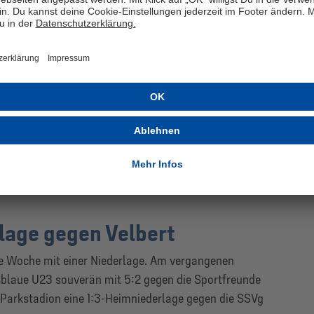
. Wir hatten auch noch die ein oder andere größere
ir dann in Führung gegangen, aber in so einem Spiel
em Rückstand musst du erstmal wieder zurückkommen
ht. Am Ende ist es ein gerechtes Ergebnis“, bilanzierte
m Unentschieden.
 Schalker vor dem letzten Spieltag der Hauptrunde in
sichtsreichen Position. Mit einem Sieg am kommenden
finalticket um die Deutsche Meisterschaft sicher in der
gen die Königsblauen den VfL Wolfsburg im
lage gegen Velbert
he Woche mit einer Niederlage. Am vergangenen
sblaue U23 souverän mit 5:2 gegen die Sportfreunde
m Parkstadion eine 1:3-Heimniederlage gegen die SSVg