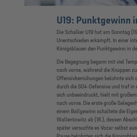
U19: Punktgewinn 
Die Schalker U19 hat am Sonntag (19
Unentschieden erkämpft. In einer in
Königsblauen den Punktgewinn in der
Die Begegnung begann mit viel Temp
nach vorne, während die Knappen zun
Offensivbemühungen belohnte sich di
durch die S04-Defensive und traf in 
sich unbeeindruckt, hielt mit große
nach vorne. Die erste große Gelegen
einem Ballgewinn schaltete die Elger
Wallentowitz ab (18.), dessen Absc
später versuchte es Vozar selbst aus 
Pause belohnten sich die Königsblau