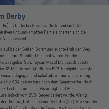
im Derby
.04.) im Derby bei Borussia Dortmund ein 3:3-
tensiven und umkämpften Partie sicherten sich die
 Nachspielzeit.
o auf beiden Seiten. Dortmund suchte früh den Weg
ächst auf Stabilität bedacht waren. Für die
e Gastgeber früh: Taycan Macid Etcibasi dribbelte
der 12. Minute zum 1:0 für den BVB. Königsblau zeigte
m Einsatz dagegen und schaltete immer wieder mutig
heit für S04 gab es kurz nach dem Gegentreffer: Nach
t-Elf schnell um, Luca Vozar legte auf Mika
hluss jedoch vom BVB-Keeper pariert wurde. Wenig
der Distanz, traf jedoch nur die Latte (25.). Kurz vor der
en schließlich für ihren Aufwand: Nach einem langen