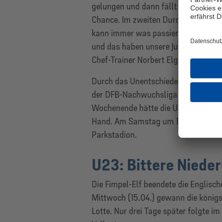
gelungen und dann fällt auch das Tor
Chance. Im zweiten Durchgang sind w
kann immer was passieren. Nach d
und das haben unsere Jungs gut gemac
Chef-Trainer Norbert Elgert nach de
Durch das Unentschieden bleiben die
der DFB-Nachwuchsliga in einer aus
Wochenende hätte die U19 das Achtel
Hand. Am Samstag um 13 Uhr empfan
Parkstadion.
U23: Bittere Nieder
Die Fimpel-Elf beendete die Englisc
Mittwoch (15.04.) gewann die könig
Lotte. Nur drei Tage später folgte i