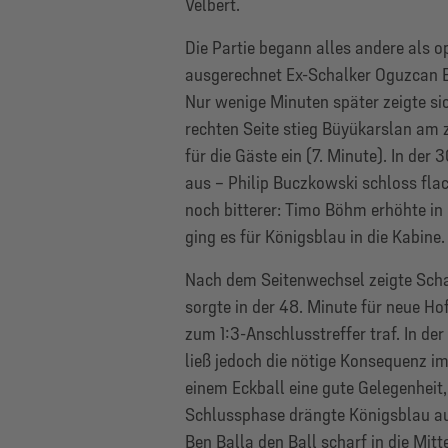
Velbert.
Die Partie begann alles andere als op
ausgerechnet Ex-Schalker Oguzcan B
Nur wenige Minuten später zeigte sic
rechten Seite stieg Büyükarslan am 
für die Gäste ein (7. Minute). In der 
aus – Philip Buczkowski schloss fla
noch bitterer: Timo Böhm erhöhte in 
ging es für Königsblau in die Kabine.
Nach dem Seitenwechsel zeigte Scha
sorgte in der 48. Minute für neue Hof
zum 1:3-Anschlusstreffer traf. In d
ließ jedoch die nötige Konsequenz im
einem Eckball eine gute Gelegenheit
Schlussphase drängte Königsblau auf 
Ben Balla den Ball scharf in die Mit