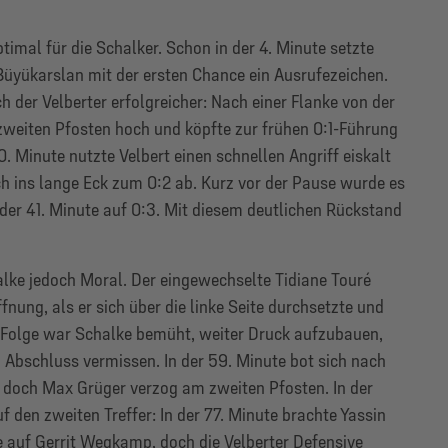
timal für die Schalker. Schon in der 4. Minute setzte
üyükarslan mit der ersten Chance ein Ausrufezeichen.
h der Velberter erfolgreicher: Nach einer Flanke von der
zweiten Pfosten hoch und köpfte zur frühen 0:1-Führung
30. Minute nutzte Velbert einen schnellen Angriff eiskalt
ch ins lange Eck zum 0:2 ab. Kurz vor der Pause wurde es
der 41. Minute auf 0:3. Mit diesem deutlichen Rückstand
lke jedoch Moral. Der eingewechselte Tidiane Touré
fnung, als er sich über die linke Seite durchsetzte und
er Folge war Schalke bemüht, weiter Druck aufzubauen,
 Abschluss vermissen. In der 59. Minute bot sich nach
, doch Max Grüger verzog am zweiten Pfosten. In der
den zweiten Treffer: In der 77. Minute brachte Yassin
te auf Gerrit Wegkamp, doch die Velberter Defensive