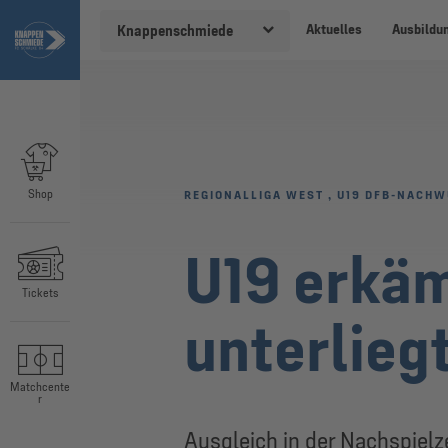
Aktuelles
Ausbildu
Knappenschmiede
Shop
REGIONALLIGA WEST
,
U19 DFB-NACHW
U19 erkäm
Tickets
unterlieg
Matchcente
r
Ausgleich in der Nachspielz