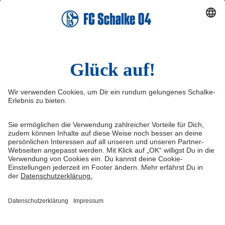
TikTok
Sina Weibo
LinkedIn
Infos
Quicklinks
Impressum
Shop
Service & Kontakt
Tickets
FAQ
Schalke TV
Erklärung zur Barrierefreiheit
VELTINS-Arena
Medienportal
Knappenschmiede
Datenschutz
ERWIN buchen
Haftungsausschluss
Cookie-Einstellungen