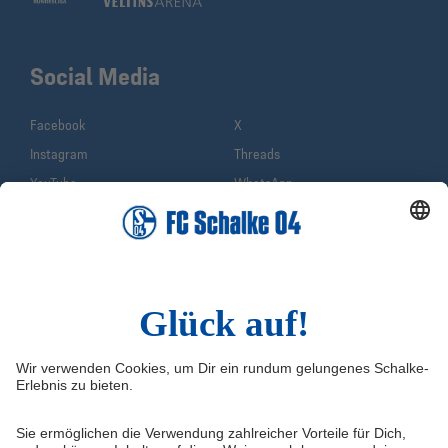
Social Media
Facebook
X
Instagram
Threads
YouTube
WhatsApp
TikTok
Sina Weibo
LinkedIn
Infos
Quicklinks
Impressum
Shop
Service & Kontakt
Tickets
FAQ
Schalke TV
Erklärung zur Barrierefreiheit
VELTINS-Arena