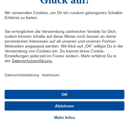
Impressum
Shop
Service & Kontakt
Tickets
FAQ
Schalke TV
Erklärung zur Barrierefreiheit
VELTINS-Arena
Medienportal
Knappenschmiede
Datenschutz
ERWIN buchen
Haftungsausschluss
Cookie-Einstellungen
Schalke 04 - Offizielle App
Installieren
Kostenlos im Play Store