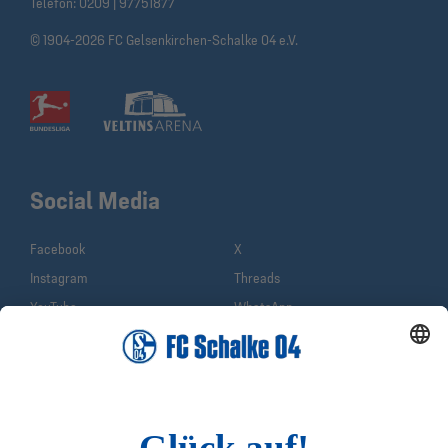
Telefon:
0209 | 97751877
© 1904-2026 FC Gelsenkirchen-Schalke 04 e.V.
Social Media
Facebook
X
Instagram
Threads
YouTube
WhatsApp
TikTok
Sina Weibo
LinkedIn
Infos
Quicklinks