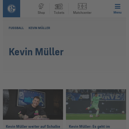
Menu
Shop
Tickets
Matchcenter
FUSSBALL
KEVIN MÜLLER
Kevin Müller
Kevin Müller weiter auf Schalke
Kevin Müller: Es geht im