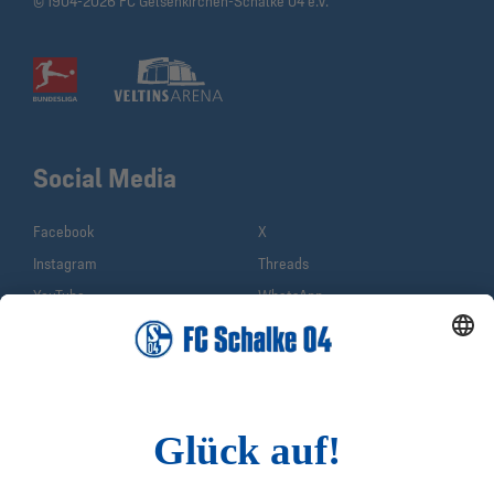
© 1904-2026 FC Gelsenkirchen-Schalke 04 e.V.
Social Media
Facebook
X
Instagram
Threads
YouTube
WhatsApp
TikTok
Sina Weibo
LinkedIn
Infos
Quicklinks
Impressum
Shop