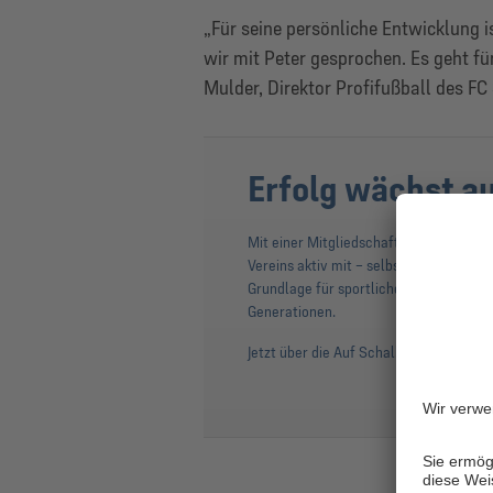
„Für seine persönliche Entwicklung i
wir mit Peter gesprochen. Es geht fü
Mulder, Direktor Profifußball des FC
Erfolg wächst a
Mit einer Mitgliedschaft in der Auf Sc
Vereins aktiv mit – selbstbestimmt, na
Grundlage für sportlichen Erfolg, sta
Generationen.
Jetzt über die Auf Schalke eG informie