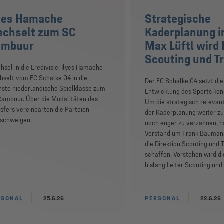
yes Hamache
Strategische
chselt zum SC
Kaderplanung i
ambuur
Max Lüftl wird 
Scouting und T
sel in die Eredivisie: Ilyes Hamache
hselt vom FC Schalke 04 in die
Der FC Schalke 04 setzt die
hste niederländische Spielklasse zum
Entwicklung des Sports kon
Cambuur. Über die Modalitäten des
Um die strategisch relevan
sfers vereinbarten die Parteien
der Kaderplanung weiter zu
lschweigen.
noch enger zu verzahnen, ha
Vorstand um Frank Baumann
die Direktion Scouting und 
schaffen. Vorstehen wird di
bislang Leiter Scouting und
RSONAL
25.6.26
PERSONAL
22.6.26