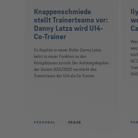
Knappenschmiede
Il
stellt Trainerteams vor:
we
Danny Latza wird U14-
C
Co-Trainer
Wech
wec
Ex-Kapitän in neuer Rolle: Danny Latza
höc
kehrt in neuer Funktion zu den
SC 
Königsblauen zurück. Der Aufstiegskapitän
Tran
der Saison 2021/2022 verstärkt das
Stil
Trainerteam der U14 als Co-Trainer.
PERSONAL
29.6.26
PE