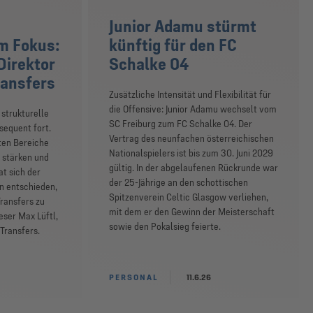
Junior Adamu stürmt
m Fokus:
künftig für den FC
Direktor
Schalke 04
ransfers
Zusätzliche Intensität und Flexibilität für
die Offensive: Junior Adamu wechselt vom
 strukturelle
SC Freiburg zum FC Schalke 04. Der
sequent fort.
Vertrag des neunfachen österreichischen
ten Bereiche
Nationalspielers ist bis zum 30. Juni 2029
 stärken und
gültig. In der abgelaufenen Rückrunde war
t sich der
der 25-Jährige an den schottischen
 entschieden,
Spitzenverein Celtic Glasgow verliehen,
Transfers zu
mit dem er den Gewinn der Meisterschaft
eser Max Lüftl,
sowie den Pokalsieg feierte.
 Transfers.
PERSONAL
11.6.26