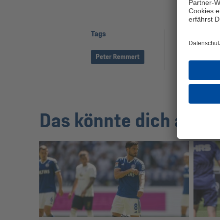
Tags
Seite teile
Peter Remmert
Das könnte dich auch 