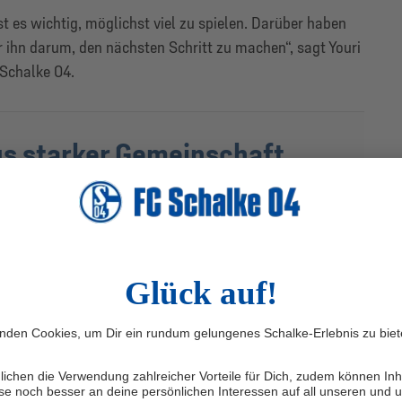
st es wichtig, möglichst viel zu spielen. Darüber haben
r ihn darum, den nächsten Schritt zu machen“, sagt Youri
 Schalke 04.
us starker Gemeinschaft.
halke eG gestalten Schalkerinnen und Schalker die Zukunft ihres
chhaltig und aus eigener Kraft. Gemeinsam schaffen wir die
rke Nachwuchsarbeit und ein stabiles Fundament für kommende
ren und Teil des Aufbruchs werden:
aufschalkeeg.schalke04.de