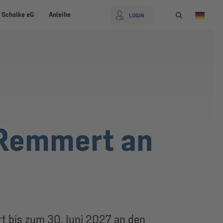
 Schalke eG
Anleihe
LOGIN
 Remmert an
rt bis zum 30. Juni 2027 an den