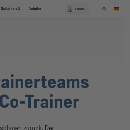
 Schalke eG
Anleihe
LOGIN
rainerteams
Co-Trainer
gsblauen zurück. Der