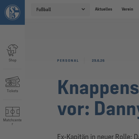
Aktuelles
Verein
Fußball
Shop
PERSONAL
29.6.26
Knappensc
Tickets
vor: Dann
Matchcente
r
Ex-Kapitän in neuer Rolle: 