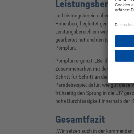
Leistungsbereich
Im Leistungsbereich übernimmt Will
Hohenberg begleitet gemeinsam mit Fi
Leistungsbereich ein wichtiger Bestan
gearbeitet hat und den Jungs gleichze
Pomplun.
Pomplun ergänzt:
„Bei der U
16 steht
Zusammenarbeit mit der U17 und Chef-
Schritt für Schritt an die nächste A
Paradebeispiel dafür, wie gut diese 
frühzeitig den Sprung in die U17 ge
hohe Durchlässigkeit innerhalb der
Gesamtfazit
„Wir setzen auch in der kommenden S