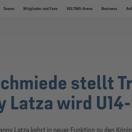
Teams
Mitglieder und Fans
VELTINS-Arena
Business
Auf
hmiede stellt T
y Latza wird U14-
Danny Latza kehrt in neuer Funktion zu den Köni