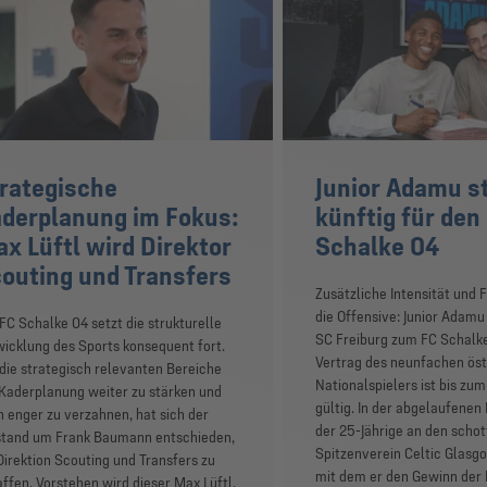
rategische
Junior Adamu s
derplanung im Fokus:
künftig für den
x Lüftl wird Direktor
Schalke 04
outing und Transfers
Zusätzliche Intensität und Fl
die Offensive: Junior Adam
FC Schalke 04 setzt die strukturelle
SC Freiburg zum FC Schalke
icklung des Sports konsequent fort.
Vertrag des neunfachen öst
ie strategisch relevanten Bereiche
Nationalspielers ist bis zum
Kaderplanung weiter zu stärken und
gültig. In der abgelaufene
 enger zu verzahnen, hat sich der
der 25-Jährige an den scho
stand um Frank Baumann entschieden,
Spitzenverein Celtic Glasgo
Direktion Scouting und Transfers zu
mit dem er den Gewinn der 
ffen. Vorstehen wird dieser Max Lüftl,