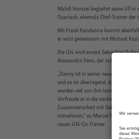
Mahdi Hamzei begleitet seine U11 in
Ouariach, ehemals Chef-Trainer der
Mit Frank Kandsorra kommt ebenfalls
er wird gemeinsam mit Michael Kozior
Die U14 wird erneut Sebastian Ruhe
Alessandro Fenu, der zuletzt die U1
„Danny ist in seiner neuen Rolle für
und es ist überragend, dass wir ihn 
werden viel von ihm lernen und man 
Vorfreude er in die nächsten Wochen
Zusammenarbeit mit Sebastian viele 
mitnehmen,“ so Marcel Pomplun, Spor
neuen U14-Co-Trainer.