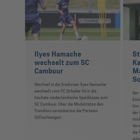
Ilyes Hamache
St
wechselt zum SC
Ka
Cambuur
Ma
Sc
Wechsel in die Eredivisie: Ilyes Hamache
wechselt vom FC Schalke 04 in die
Der 
höchste niederländische Spielklasse zum
Entw
SC Cambuur. Über die Modalitäten des
Um d
Transfers vereinbarten die Parteien
der 
Stillschweigen.
noch
Vor
die 
scha