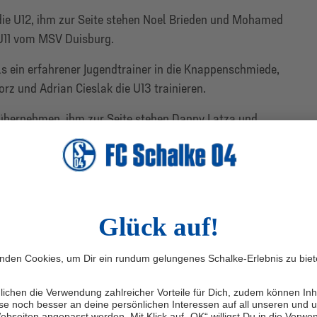
 die U12, ihm zur Seite stehen Noel Brieden und Mohamed
 U11 vom MSV Duisburg.
 ein erfahrener Jugendtrainer in die Knappenschmiede,
z und Adrian Cieslak die U13 trainieren.
 übernehmen, ihm zur Seite stehen Danny Latza und
6 von TuS Hordel coachte.
 die Knappenschmiede in allen Belangen ein Glücksfall
für diesen Bereich gewinnen konnten. Unsere Spieler
hat bereits in den Gesprächen gemerkt, mit welcher
 und Monate gehen wird. Aber auch Danny wird in der
Erkenntnisse und Erfahrungen für seine weitere Karriere
tlicher Leiter der königsblauen U9 bis U16
, über den