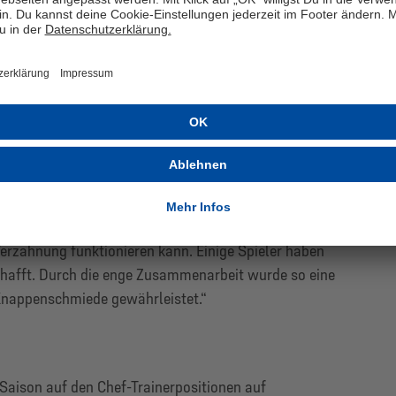
i Landgraf gemeinsam mit Mats Daniel die U15. Simon
nn Seveneick die Mannschaft in die U16. „Willi ist im
dteil, da er bereits viele Jahre in diesem Bereich
itig die nötige Lockerheit vermittelt“, erklärt Marcel
 auch in der kommenden Saison die enge
Trainer Charles Takyi im Fokus. Ziel ist es, die Spieler
ltersklasse heranzuführen. Die vergangene Saison war ein
Verzahnung funktionieren kann. Einige Spieler haben
schafft. Durch die enge Zusammenarbeit wurde so eine
 Knappenschmiede gewährleistet.“
aison auf den Chef-Trainerpositionen auf