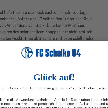
d liefert beim ersten Kick nach der Finalniederlage
enhagen köpft er das 1:0 selbst, den Treffer von Klaus
vor. An der Seite von Star-Libero Lothar Matthäus
gkeiten des schmächtigen Knappen, der nicht erst seit
eiten weckt. Thon aber scheint nicht von schillernden
 sich bei seinem Herzensverein für kommende Turniere
 eigenen Land empfehlen: „Ich glaube, wir haben bei
eine Spitzenmannschaft zu werden.“