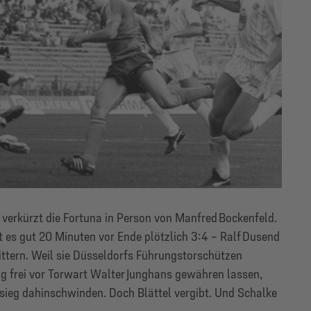
 verkürzt die Fortuna in Person von Manfred Bockenfeld.
 es gut 20 Minuten vor Ende plötzlich 3:4 – Ralf Dusend
ittern. Weil sie Düsseldorfs Führungstorschützen
g frei vor Torwart Walter Junghans gewähren lassen,
ieg dahinschwinden. Doch Blättel vergibt. Und Schalke