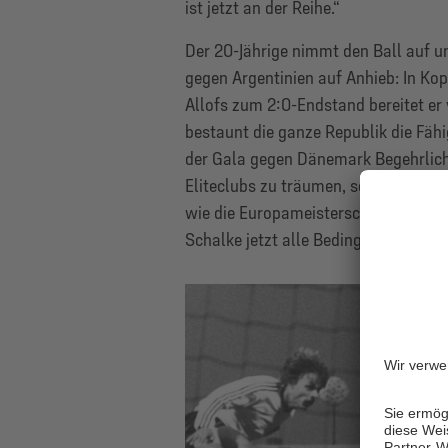
ist jetzt an der Reihe.“
Der 20-Jährige nimmt den Ball auf un
gegen Argentinien auf Anhieb: In Kop
Allofs zum 2:0-Endstand bereitet er 
bestaunt die ganze Republik die Fähi
der Gala gegen Dänemark Begehrlichk
Eliteclubs zu träumen, sondern will
wie die Europameisterschaft 1988 im
Schalke jetzt alle Bedingungen, um 