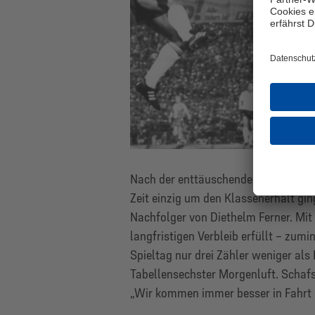
Nach der enttäuschenden Vorsaison, 
Zeit einzig um den Klassenerhalt gin
Nachfolger von Diethelm Ferner. Mit 
langfristigen Verbleib erfüllt – zum
Spieltag nur drei Zähler weniger al
Tabellensechster Morgenluft. Schafs
„Wir kommen immer besser in Fahrt –