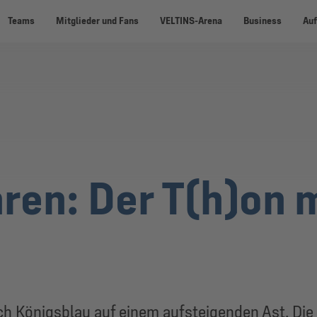
Teams
Mitglieder und Fans
VELTINS-Arena
Business
Auf
hren: Der T(h)on 
ch Königsblau auf einem aufsteigenden Ast. Die