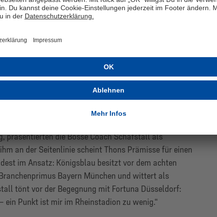
in der es statt um die Europapokal-Qualifikation lange
g, präsentierten die Bosse Coach Schafstall als
ihm an der Seitenlinie scheint Thons Prämisse für einen
indest im Ansatz: Königsblau besitzt vor dem achten
s Branchenprimus Bayern München und wittert als
tall tönt vor der Begegnung mit Fortuna Düsseldorf:
 ein Punkt ist mir im Rheinstadion zu wenig.“