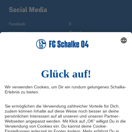
Social Media
Facebook
X
Instagram
Threads
YouTube
WhatsApp
TikTok
Sina Weibo
LinkedIn
Infos
Quicklinks
Impressum
Shop
Kontakt
Tickets
FAQ
Schalke TV
Medien/Presse
VELTINS-Arena
Datenschutz
Knappenschmiede