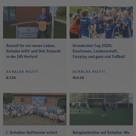
Anstoß für ein neues Leben:
Grundschul-Cup 2026:
Schalke hilft! und Didi Schacht
Emotionen, Leidenschaft,
in der JVA Herford
Fairplay und ganz viel Fußball
SCHALKE HILFT!
SCHALKE HILFT!
8.7.26
18.6.26
1. Schalker Golfturnier erlöst
Bolzplatzkultur auf Schalke: Wo