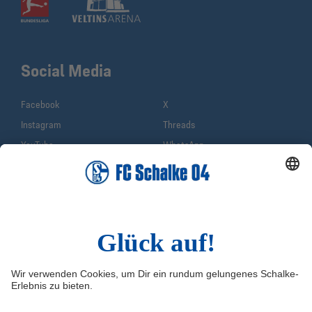
Social Media
Facebook
X
Instagram
Threads
YouTube
WhatsApp
TikTok
Sina Weibo
LinkedIn
Infos
Quicklinks
Impressum
Shop
Service & Kontakt
Tickets
FAQ
S04TV