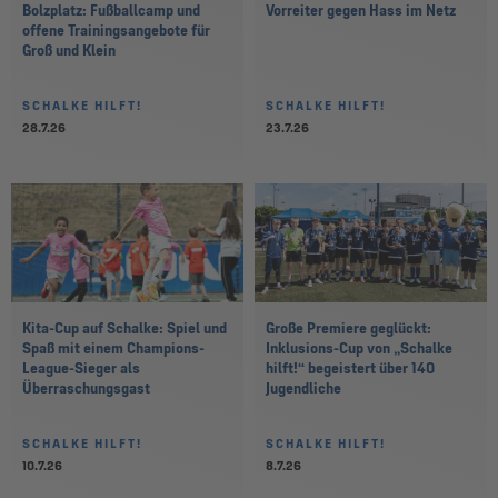
Bolzplatz: Fußballcamp und
Vorreiter gegen Hass im Netz
offene Trainingsangebote für
Groß und Klein
SCHALKE HILFT!
SCHALKE HILFT!
28.7.26
23.7.26
Kita-Cup auf Schalke: Spiel und
Große Premiere geglückt:
Spaß mit einem Champions-
Inklusions-Cup von „Schalke
League-Sieger als
hilft!“ begeistert über 140
Überraschungsgast
Jugendliche
SCHALKE HILFT!
SCHALKE HILFT!
10.7.26
8.7.26