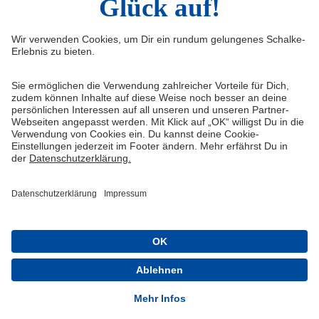
Infos
Quicklinks
Impressum
Shop
Kontakt
Tickets
FAQ
Schalke TV
Medien/Presse
VELTINS-Arena
Datenschutz
Knappenschmiede
Haftungsausschluss
ERWIN buchen
Cookie-Einstellungen
Schalke 04 - Offizielle App
Installieren
Kostenlos im Play Store