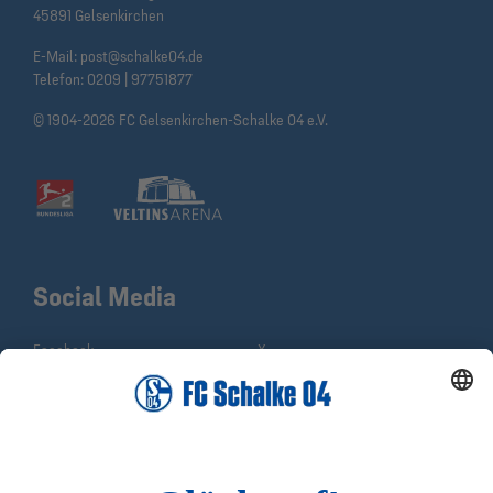
45891 Gelsenkirchen
E-Mail:
post@schalke04.de
Telefon:
0209 | 97751877
© 1904-2026 FC Gelsenkirchen-Schalke 04 e.V.
Social Media
Facebook
X
Instagram
YouTube
WhatsApp
TikTok
Sina Weibo
LinkedIn