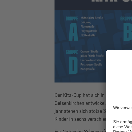
Der Kita-Cup hat sich in den letzten 
Gelsenkirchen entwickelt. Gestartet
Jahr stehen sich stolze 30 Teams au
Kinder in sechs verschiedenen Grupp
Für Natascha Schwenzfeier, Leiterin 