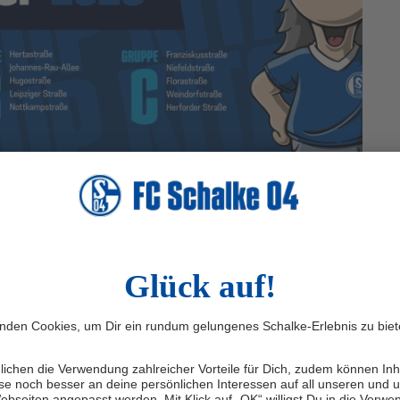
Jahren zu einem echten Highlight für die Kinder aus
 ist das Turnier 2023 mit acht Mannschaften. In diesem
f dem Platz gegenüber. Damit werden im Juli rund 360
en an den Start gehen.
Nachhaltigkeit & Schalke hilft!, eine beeindruckende