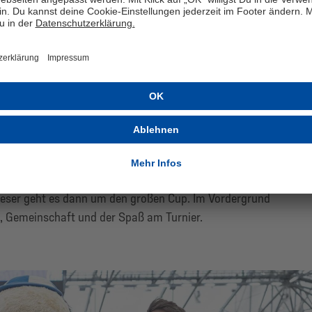
ntwicklung des Kita-Cups ist eine fantastische
 Arbeit von den Gelsenkirchenern angenommen wird.
ine enge Verbundenheit zur Region und zeigt die
it GeKita haben“, betont sie. „Die Nachfrage steigt von
al einen neuen Teilnehmerrekord verzeichnen können. Es
 Kitas das Angebot nutzen. Wir hoffen, auch in Zukunft
Teamgeist, Bewegung und Freude am Sport fördern zu
t zunächst vier Spiele, bevor sich insgesamt acht Teams
n dieser geht es dann um den großen Cup. Im Vordergrund
s, Gemeinschaft und der Spaß am Turnier.