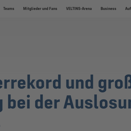
Teams
Mitglieder und Fans
VELTINS-Arena
Business
Auf
rrekord und groß
bei der Auslosu
s