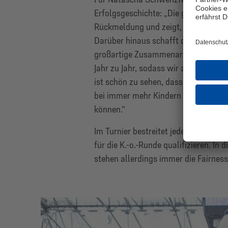
Erfolgsgeschichte: „Die großartige E
Rückmeldung und zeigt, dass unsere
Darüber hinaus schafft das Turnier e
großartige Zusammenarbeit, die wir m
Jahr zu Jahr, sodass wir auch diesm
ist schön zu sehen, dass immer mehr
bei immer mehr Kindern frühzeitig 
können.“
Im Turnier bestreitet jede Mannschaf
für die K.-o.-Runde qualifizieren. I
stehen allerdings immer die Fairnes