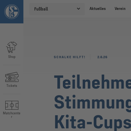
Aktuelles
Verein
Fußball
Shop
SCHALKE HILFT!
2.6.26
Teilnehme
Tickets
Stimmung 
Kita-Cup
Matchcente
r