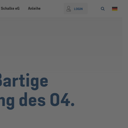
 Schalke eG
Anleihe
LOGIN
artige
ng des 04.