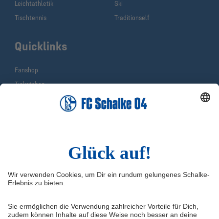
Leichtathletik
Ski
Tischtennis
Traditionself
Quicklinks
Fanshop
Ticketshop
Schalke TV
VELTINS-Arena
Knappenschmiede
ERWIN buchen
Social Media
Infos
Instagram
Impressum
Facebook
Kontakt