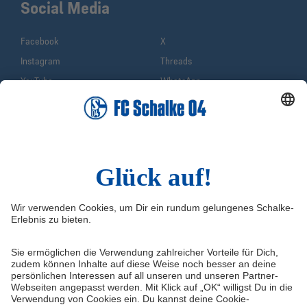
Social Media
Facebook
X
Instagram
Threads
YouTube
WhatsApp
TikTok
Sina Weibo
LinkedIn
Infos
Quicklinks
Impressum
Shop
Service & Kontakt
Tickets
FAQ
S04TV
Erklärung zur Barrierefreiheit
VELTINS-Arena
Medienportal
Knappenschmiede
Datenschutz
ERWIN buchen