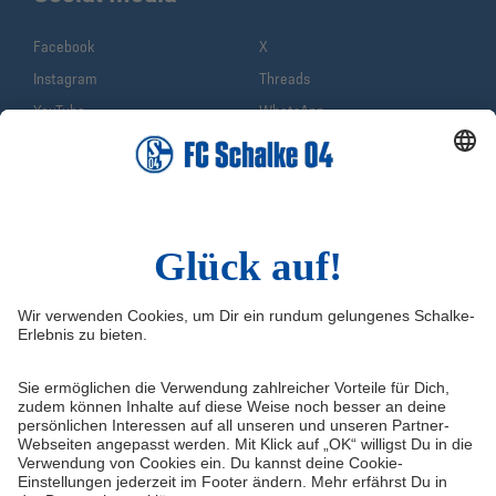
Facebook
X
Instagram
Threads
YouTube
WhatsApp
TikTok
Sina Weibo
LinkedIn
Infos
Quicklinks
Impressum
Shop
Service & Kontakt
Tickets
FAQ
S04TV
Erklärung zur Barrierefreiheit
VELTINS-Arena
Medienportal
Knappenschmiede
Datenschutz
ERWIN buchen
Haftungsausschluss