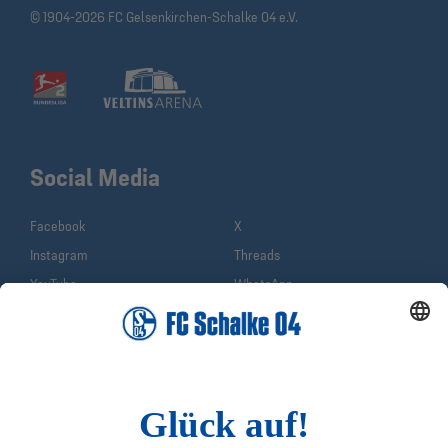
© 1904-2026 FC Gelsenkirchen-Schalke 04 e.V.
Social Media
Facebook
X
Instagram
Threads
YouTube
WhatsApp
TikTok
Sina Weibo
LinkedIn
Infos
Quicklinks