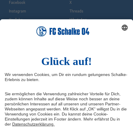
Facebook
X
Instagram
Threads
YouTube
WhatsApp
TikTok
Sina Weibo
LinkedIn
Infos
Quicklinks
Impressum
Shop
Service & Kontakt
Tickets
FAQ
Schalke TV
Erklärung zur Barrierefreiheit
VELTINS-Arena
Medienportal
Knappenschmiede
Datenschutz
ERWIN buchen
Haftungsausschluss
Cookie-Einstellungen