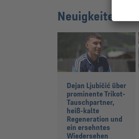
Neuigkeiten von
Dejan Ljubičić über
prominente Trikot-
Tauschpartner,
heiß-kalte
Regeneration und
ein ersehntes
Wiedersehen