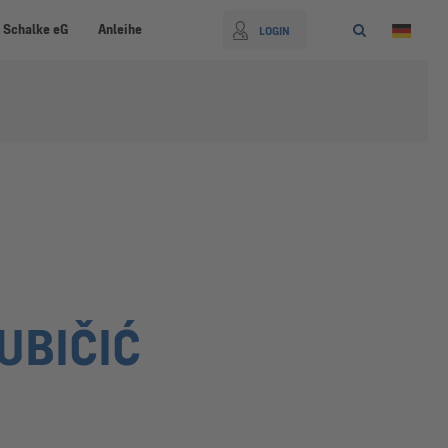
 Schalke eG
Anleihe
LOGIN
JUBIČIĆ