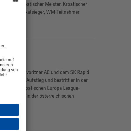
Kroatischer Meister, Kroatischer
Pokalsieger, WM-Teilnehmer
Heimat beim Favoritner AC und dem SK Rapid
Bundesliga-Aufstieg und bestritt er in der
nn für den kroatischen Europa League-
 sein Debüt in der österreichischen