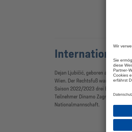
Internationale 
Dejan Ljubičić, geboren am 8. Oktobe
Wien. Der Rechtsfuß war vier Jahre f
Saison 2022/2023 drei Einsätze in d
Teilnehmer Dinamo Zagreb. Er durchl
Nationalmannschaft.