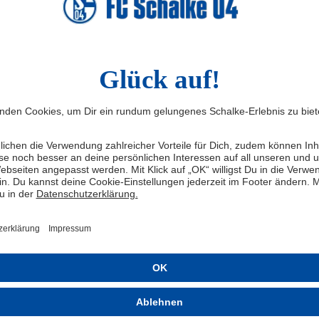
Erfahrung
r, 1997, lernte das Fußballspielen in seiner österreichischen 
ür den 1. FC Köln aktiv, schaffte mit den Domstädtern 2025 den 
er Europa Conference League. Zuletzt spielte der Mittelfeldma
ief die U-Mannschaften des ÖFB und feierte im September 2021