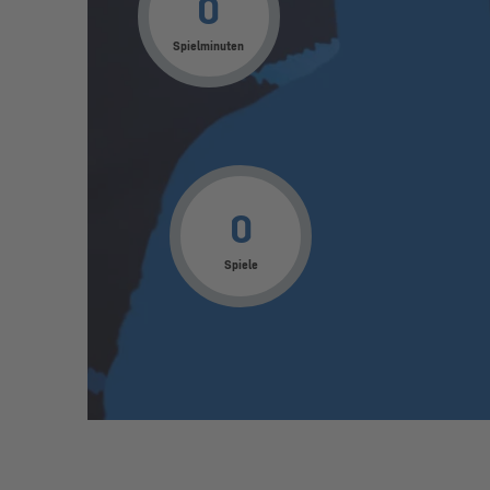
0
Spielminuten
0
Spiele