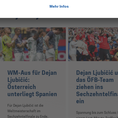
 Dejan Ljubičić
WM-Aus für Dejan
Dejan Ljubičić 
Ljubičić:
das ÖFB-Team
Österreich
ziehen ins
unterliegt Spanien
Sechzehntelfin
ein
Für Dejan Ljubičić ist die
Weltmeisterschaft im
Spannung bis zum Schluss: 
Sechzehntelfinale zu Ende.