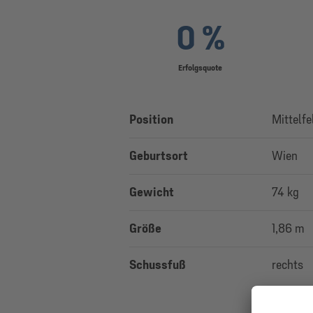
0 %
Erfolgsquote
Position
Mittelfe
Geburtsort
Wien
Gewicht
74 kg
Größe
1,86 m
Schussfuß
rechts