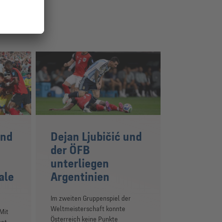
und
Dejan Ljubičić und
der ÖFB
unterliegen
ale
Argentinien
Im zweiten Gruppenspiel der
Weltmeisterschaft konnte
Mit
Österreich keine Punkte