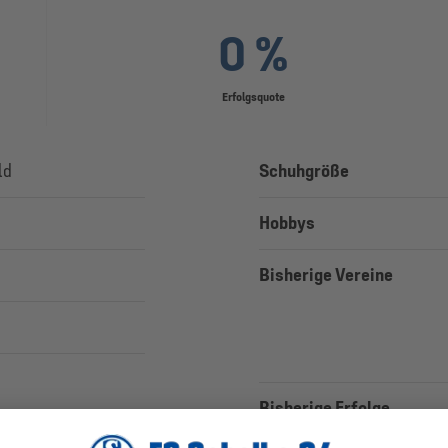
0 %
Erfolgsquote
ld
Schuhgröße
Hobbys
Bisherige Vereine
Bisherige Erfolge