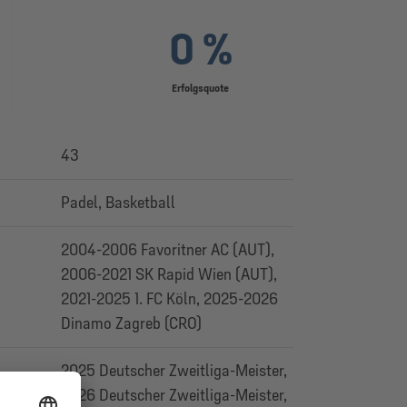
0 %
Erfolgsquote
43
Padel, Basketball
2004-2006 Favoritner AC (AUT),
2006-2021 SK Rapid Wien (AUT),
2021-2025 1. FC Köln, 2025-2026
Dinamo Zagreb (CRO)
2025 Deutscher Zweitliga-Meister,
2026 Deutscher Zweitliga-Meister,