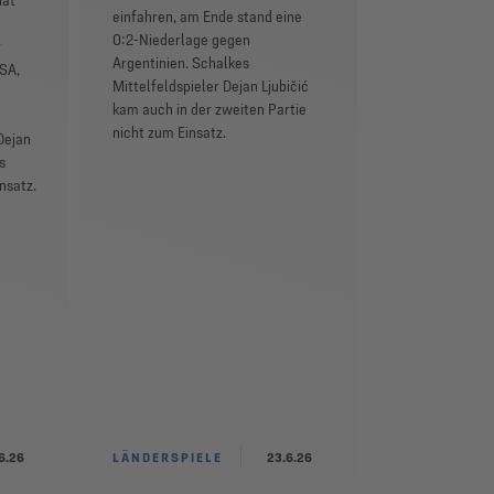
hat
einfahren, am Ende stand eine
0:2-Niederlage gegen
r
Argentinien. Schalkes
SA,
Mittelfeldspieler Dejan Ljubičić
kam auch in der zweiten Partie
nicht zum Einsatz.
Dejan
s
nsatz.
6.26
LÄNDERSPIELE
23.6.26