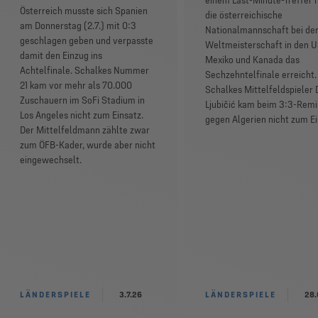
einem Last-Minute-Treffer 
Österreich musste sich Spanien
die österreichische
am Donnerstag (2.7.) mit 0:3
Nationalmannschaft bei de
geschlagen geben und verpasste
Weltmeisterschaft in den U
damit den Einzug ins
Mexiko und Kanada das
Achtelfinale. Schalkes Nummer
Sechzehntelfinale erreicht.
21 kam vor mehr als 70.000
Schalkes Mittelfeldspieler 
Zuschauern im SoFi Stadium in
Ljubičić kam beim 3:3-Remi
Los Angeles nicht zum Einsatz.
gegen Algerien nicht zum Ei
Der Mittelfeldmann zählte zwar
zum ÖFB-Kader, wurde aber nicht
eingewechselt.
LÄNDERSPIELE
3.7.26
LÄNDERSPIELE
28.