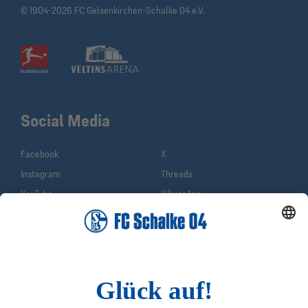
© 1904-2026 FC Gelsenkirchen-Schalke 04 e.V.
Social Media
Facebook
X
Instagram
Threads
YouTube
WhatsApp
TikTok
Sina Weibo
LinkedIn
Infos
Quicklinks
Impressum
Shop