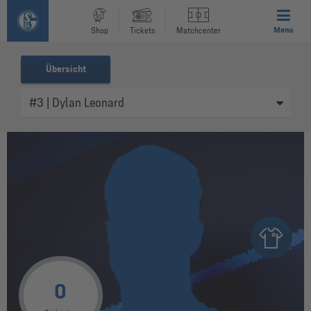
Menu
Shop
Tickets
Matchcenter
Übersicht
0