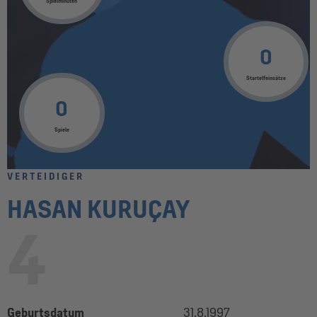
Spielminuten
0
Startelfeinsätze
0
Spiele
VERTEIDIGER
HASAN KURUÇAY
4
Geburtsdatum
31.8.1997