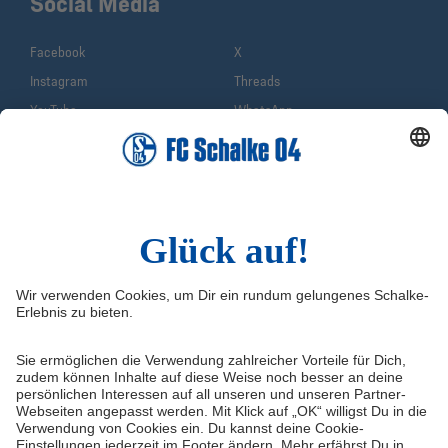
Social Media
Facebook
X
Instagram
Threads
YouTube
WhatsApp
TikTok
Sina Weibo
LinkedIn
Infos
Quicklinks
Impressum
Shop
Service & Kontakt
Tickets
FAQ
S04TV
Erklärung zur Barrierefreiheit
VELTINS-Arena
Medienportal
Knappenschmiede
Datenschutz
ERWIN buchen