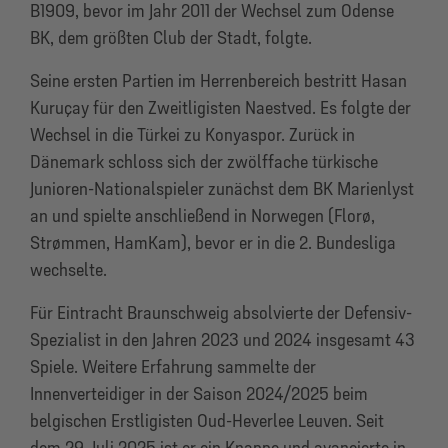
B1909, bevor im Jahr 2011 der Wechsel zum Odense
BK, dem größten Club der Stadt, folgte.
Seine ersten Partien im Herrenbereich bestritt Hasan
Kuruçay für den Zweitligisten Naestved. Es folgte der
Wechsel in die Türkei zu Konyaspor. Zurück in
Dänemark schloss sich der zwölffache türkische
Junioren-Nationalspieler zunächst dem BK Marienlyst
an und spielte anschließend in Norwegen (Florø,
Strømmen, HamKam), bevor er in die 2. Bundesliga
wechselte.
Für Eintracht Braunschweig absolvierte der Defensiv-
Spezialist in den Jahren 2023 und 2024 insgesamt 43
Spiele. Weitere Erfahrung sammelte der
Innenverteidiger in der Saison 2024/2025 beim
belgischen Erstligisten Oud-Heverlee Leuven. Seit
dem 29. Juli 2025 ist er ein Knappe und avancierte in