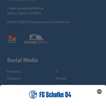
E-Mail:
post@schalke04.de
Telefon:
0209 | 97751877
© 1904-2026 FC Gelsenkirchen-Schalke 04 e.V.
Social Media
Facebook
X
Instagram
Threads
YouTube
WhatsApp
TikTok
Sina Weibo
LinkedIn